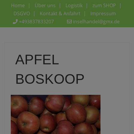
Home
Über uns
Logistik
zum SHOP
DSGVO
Kontakt & Anfahrt
Impressum
+493837833207
inselhandel@gmx.de
APFEL
BOSKOOP