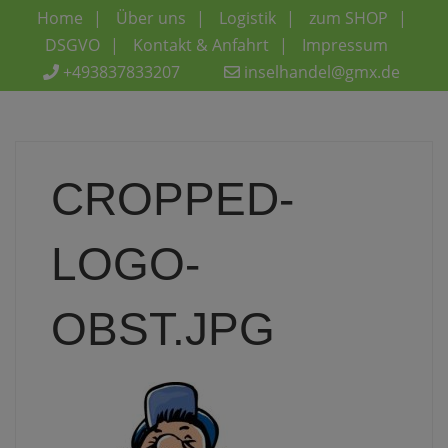
Home
Über uns
Logistik
zum SHOP
DSGVO
Kontakt & Anfahrt
Impressum
+493837833207
inselhandel@gmx.de
CROPPED-
LOGO-
OBST.JPG