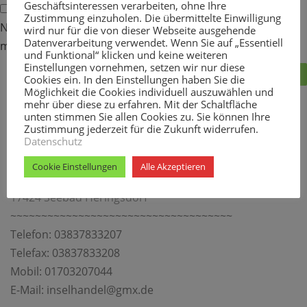
Geschäftsinteressen verarbeiten, ohne Ihre
Zustimmung einzuholen. Die übermittelte Einwilligung
Name, E-Mail-Adresse und Website in diesem Browser für
wird nur für die von dieser Webseite ausgehende
Datenverarbeitung verwendet. Wenn Sie auf „Essentiell
meinen nächsten Kommentar speichern.
und Funktional“ klicken und keine weiteren
Einstellungen vornehmen, setzen wir nur diese
Cookies ein. In den Einstellungen haben Sie die
Möglichkeit die Cookies individuell auszuwählen und
mehr über diese zu erfahren. Mit der Schaltfläche
unten stimmen Sie allen Cookies zu. Sie können Ihre
Sie erreichen uns:
Zustimmung jederzeit für die Zukunft widerrufen.
Datenschutz
Insel Groß- und Einzelhandel
Cookie Einstellungen
Alle Akzeptieren
Seestraße 15
17424 Seebad Heringsdorf
~~~~~~~~~~~~~~~~~~~~~~~~~~~~~~~~~~~~
Telefon: 03837833207
Telefax: 03837833208
Mobil: 01703207044
E-Mail: inselhandel@gmx.de