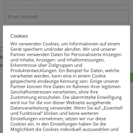
Cookies
Wir verwenden Cookies, um Informationen auf einem
Gerät speichern und/oder abrufen. Wir und unserer
Partner verwenden Daten für Personalisierte Anzeigen
Name, E-Mail-Adresse und Website in diesem Browser für
und Inhalte, Anzeigen- und Inhaltsmessungen,
Erkenntnisse über Zielgruppen und
meinen nächsten Kommentar speichern.
Produktentwicklungen. Ein Beispiel für Daten, welche
verarbeitet werden, kann eine in einem Cookie
gespeicherte eindeutige Kennung sein. Einige unserer
Partner können Ihre Daten im Rahmen ihrer legitimen
Geschäftsinteressen verarbeiten, ohne Ihre
Zustimmung einzuholen. Die übermittelte Einwilligung
Sie erreichen uns:
wird nur für die von dieser Webseite ausgehende
Datenverarbeitung verwendet. Wenn Sie auf „Essentiell
und Funktional“ klicken und keine weiteren
Insel Groß- und Einzelhandel
Einstellungen vornehmen, setzen wir nur diese
Seestraße 15
Cookies ein. In den Einstellungen haben Sie die
Möglichkeit die Cookies individuell auszuwählen und
17424 Seebad Heringsdorf