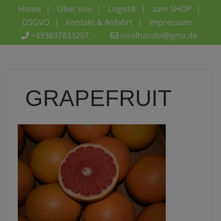
Home
Über uns
Logistik
zum SHOP
DSGVO
Kontakt & Anfahrt
Impressum
+493837833207
inselhandel@gmx.de
GRAPEFRUIT